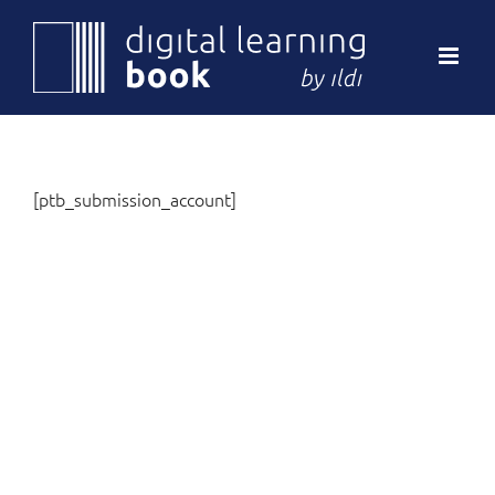
Passer
au
contenu
[ptb_submission_account]