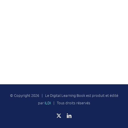
© Copyright
2026 | Le Digital Learning Book est produit et édité
par
ILDI
| Tous droits réservés
X
LinkedIn