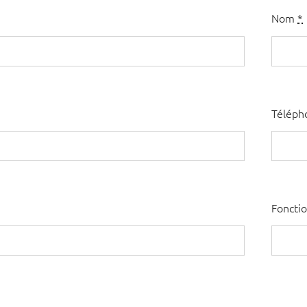
Nom
*
Télép
Foncti