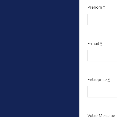
Prénom
*
E-mail
*
Entreprise
*
Votre Message