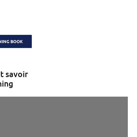
RNING BOOK
t savoir
ning