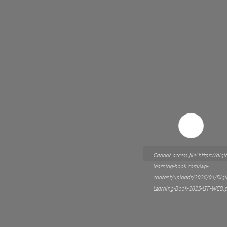
Cannot access file! https://digit
learning-book.com/wp-
content/uploads/2026/01/Digit
Learning-Book-2025-LTF-WEB.