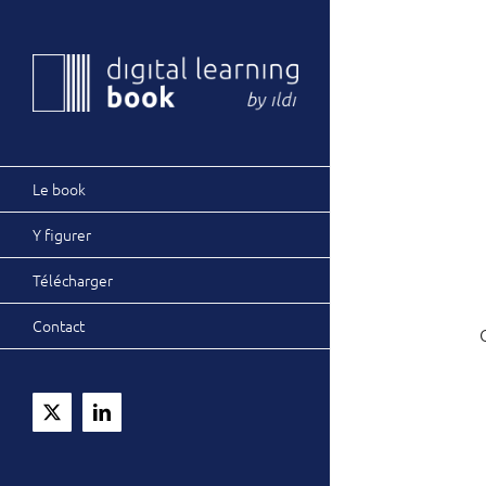
Passer
au
contenu
Le book
Y figurer
Télécharger
Contact
X
LinkedIn