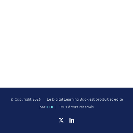
© Copyright
2026 | Le Digital Learning Book est produit et édité
par
ILDI
| Tous droits réservés
X
LinkedIn