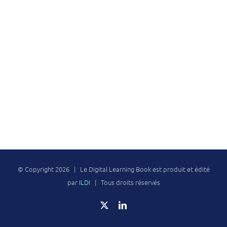
© Copyright
2026 | Le Digital Learning Book est produit et édité
par
ILDI
| Tous droits réservés
X
LinkedIn